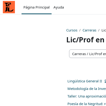
Salta al contenido principal
Página Principal
Ayuda
Cursos
Carreras
Li
Lic/Prof en
Categorías
Lingüística General II
Metodología de la Inves
Taller: Una aproximació
Poesía de la Negritud: r