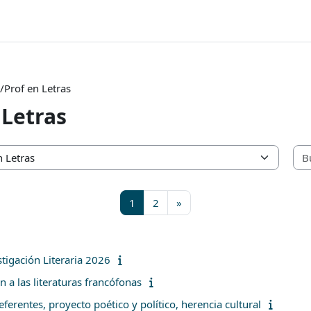
c/Prof en Letras
 Letras
Página 1
Página 2
Siguiente página
1
2
»
tigación Literaria 2026
n a las literaturas francófonas
eferentes, proyecto poético y político, herencia cultural