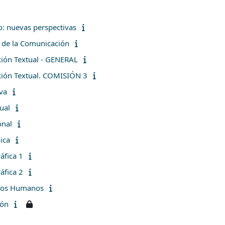
no: nuevas perspectivas
s de la Comunicación
ión Textual - GENERAL
ión Textual. COMISIÓN 3
va
ual
onal
ica
áfica 1
áfica 2
hos Humanos
ión