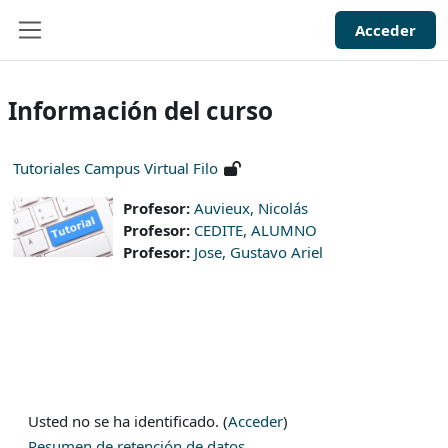
Salta al contenido principal
Acceder
Panel lateral
Información del curso
Tutoriales Campus Virtual Filo
Profesor:
Auvieux, Nicolás
Profesor:
CEDITE, ALUMNO
Profesor:
Jose, Gustavo Ariel
Usted no se ha identificado. (
Acceder
)
Resumen de retención de datos