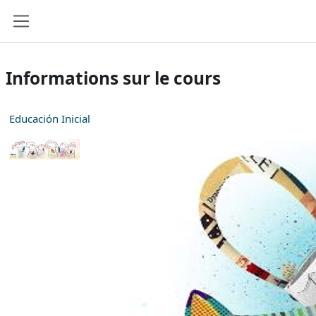
Passer au contenu principal
Panneau latéral
Informations sur le cours
Educación Inicial